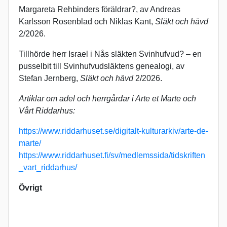
Margareta Rehbinders föräldrar?, av Andreas
Karlsson Rosenblad och Niklas Kant,
Släkt och hävd
2/2026.
Tillhörde herr Israel i Nås släkten Svinhufvud? – en
pusselbit till Svinhufvudsläktens genealogi, av
Stefan Jernberg,
Släkt och hävd
2/2026.
Artiklar om adel och herrgårdar i Arte et Marte och
Vårt Riddarhus:
https://www.riddarhuset.se/digitalt-kulturarkiv/arte-de-
marte/
https://www.riddarhuset.fi/sv/medlemssida/tidskriften
_vart_riddarhus/
Övrigt