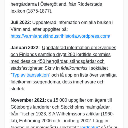
herrgårdarna i Östergötland, från Ridderstads
lexikon (1875-1877).
Juli 2022:
Uppdaterad information om alla bruken i
Värmland, efter uppgifter på:
https://varmlandskindustrihistoria.wordpress.com/
Januari 2022:
Uppdaterad information om Sveriges
och Finlands samtliga drygt 280 jordfideikommiss
med dess ca 450 herrgårdar, ståndsgårdar och
stadsfastigheter.
Skriv in
fideikommiss
i sökfältet
”
Typ av transaktion
” och få upp en lista över samtliga
fideikommissegendomar, dess innehavare och
storlek.
November 2021:
ca
15 000 uppgifter om ägare till
Göteborgs landerier och Stockholms malmgårdar,
från Fischer 1923, S A Wilhelmssons artiklar (1960-
tal), Enhörning 2006 och Lindberg 2002. Lägg in
landeri
eller
malmgård
i sökfältet "
Jordnatur
" så får ni