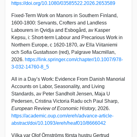
https://doi.org/10.1080/03585522.2026.2653589
Fixed-Term Work on Manors in Southern Finland,
1600-1800: Servants, Crofters and Landless
Labourers in Qvidja and Esbogård, av Kasper
Kepsu, i: Short-term Labour and Precarious Work in
Northern Europe, c 1620-1870, av Ella Viitaniemi
och Sofia Gustafsson (red), Palgrave Macmillan,
2026.
https://link.springer.com/chapter/10.1007/978-
3-032-14760-8_5
All in a Day’s Work: Evidence From Danish Manorial
Accounts on Labor, Seasonality, and Living
Standards, av Peter Sandholt Jensen, Maja U
Pedersen, Cristina Victoria Radu och Paul Sharp,
European Review of Economic History
, 2026.
https://academic.oup.com/ereh/advance-article-
abstract/doi/10.1093/ereh/heaf010/8666042
Vilka var Olof Örnströms första hustru Gertrud