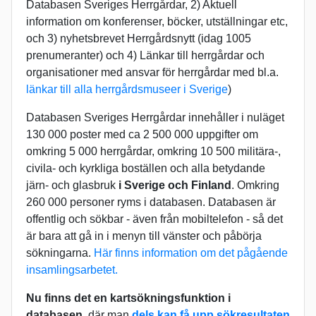
Databasen Sveriges Herrgårdar, 2) Aktuell
information om konferenser, böcker, utställningar etc,
och 3) nyhetsbrevet Herrgårdsnytt (idag 1005
prenumeranter) och 4) Länkar till herrgårdar och
organisationer med ansvar för herrgårdar med bl.a.
länkar till alla herrgårdsmuseer i Sverige
)
Databasen Sveriges Herrgårdar innehåller i nuläget
130 000 poster med ca 2 500 000 uppgifter om
omkring 5 000 herrgårdar, omkring 10 500 militära-,
civila- och kyrkliga boställen och alla betydande
järn- och glasbruk
i Sverige och Finland
. Omkring
260 000 personer ryms i databasen. Databasen är
offentlig och sökbar - även från mobiltelefon - så det
är bara att gå in i menyn till vänster och påbörja
sökningarna.
Här finns information om det pågående
insamlingsarbetet.
Nu finns det en
kartsökningsfunktion
i
databasen
, där man
dels kan få upp sökresultaten