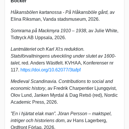
Böcker
Håkansbölen kartanossa - På Håkansböle gård,
av
Elina Riksman, Vanda stadsmuseum, 2026.
Somrarna på Mackmyra 1910 – 1938
, av Julie White,
Tidtryck AB Uppsala, 2026.
Lantmäteriet och Karl XI:s reduktion.
Statsförvaltningens utveckling under slutet av 1600-
talet
, red. Anders Wästfelt. KVHAA, Konferenser nr
117.
https://doi.org/10.62077/3tafpf
Medieval Scandinavia. Contributions to social and
economic history
, av
Fredrik Charpentier Ljungqvist,
Olov Lund, Janken Myrdal & Dag Retsö (red), Nordic
Academic Press, 2026.
”En i hjärtat elak man”. Jöran Persson – maktspel,
intriger och historiens dom
, av Hans Lagerberg,
Ordfront Förlag, 2026.